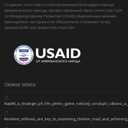
Создание этого сайта стало возможным благодаря помощи
американского народа, предоставленной через Агентство США
по Международному Развитию (USAID). Выраженные мнения
принадлежат авторам и не обязательно отражают точку
зрения USAID или правительства США.
Свежие записи
Napětí_a_strategie_při_hře_plinko_game_nabízejí_vzrušující_zábavu_a
Resilient_reflexes_are_key_to_mastering_chicken_road_and_achieving