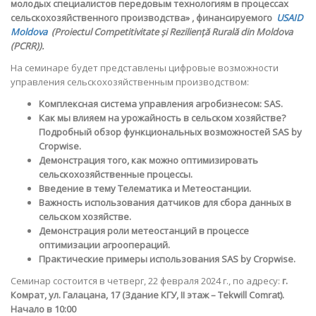
молодых специалистов передовым технологиям в процессах
сельскохозяйственного производства» , финансируемого
USAID
Moldova
(Proiectul Competitivitate și Reziliență Rurală din Moldova
(PCRR)).
На семинаре будет представлены цифровые возможности
управления сельскохозяйственным производством:
Комплексная система управления агробизнесом:
SAS
.
Как мы влияем на урожайность в сельском хозяйстве?
Подробный обзор функциональных возможностей
SAS
by
Cropwise
.
Демонстрация того, как можно оптимизировать
сельскохозяйственные процессы.
Введение в тему Телематика и Метеостанции.
Важность использования датчиков для сбора данных в
сельском хозяйстве.
Демонстрация роли метеостанций в процессе
оптимизации агроопераций.
Практические примеры использования
SAS
by
Cropwise
.
Семинар состоится в четверг, 22 февраля 2024 г., по адресу:
г.
Комрат, ул. Галацана, 17 (Здание КГУ, II этаж – Tekwill Comrat).
Начало в 10:00