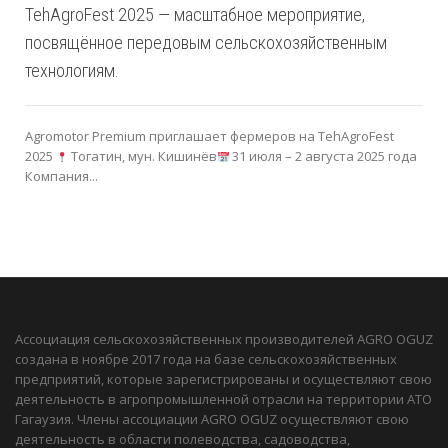
TehAgroFest 2025 — масштабное мероприятие,
посвящённое передовым сельскохозяйственным
технологиям.
Agromotor Premium приглашает фермеров на TehAgroFest
2025
Тогатин, мун. Кишинёв
31 июля – 2 августа 2025 года
Компания...
Ассоциация сельскохозяйственных производителей AGRO OGUZ
создана в ноябре 2017 года на базе сельскохозяйственных
предприятий, которые зарегистрированы и осуществляют свою
деятельность в агропромышленной отрасли на территории АТО
Гагаузия. Члены ассоциации AGRO OGUZ осуществляют свою
деятельность в области полеводства, садоводства,