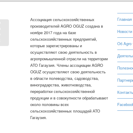
Главная
Ассоциация сельскохозяйственных
а
производителей AGRO OGUZ создана в
а
Новости
ноябре 2017 года на базе
е
сельскохозяйственных предприятий,
х
Об Agro
которые зарегистрированы и
.
осуществляют свою деятельность в
Деятель
агропромышленной отрасли на территории
АТО Гагаузия. Члены ассоциации AGRO
Полезно
OGUZ осуществляют свою деятельность
в области полеводства, садоводства,
Партнер
виноградарства, животноводства,
переработки сельскохозяйственной
Контакт
продукции и в совокупности обрабатывают
Facebook
около половины всех
сельскохозяйственных площадей АТО
Гагаузия.