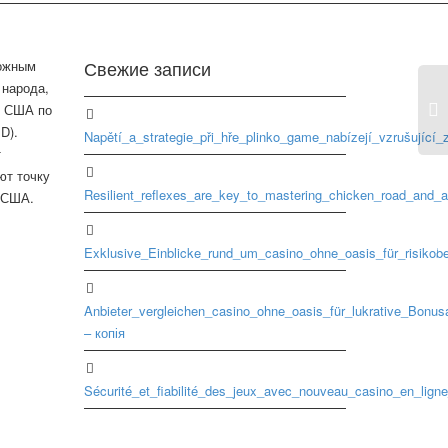
Свежие записи
можным
 народа,
о США по
D).
Napětí_a_strategie_při_hře_plinko_game_nabízejí_vzrušující
т
Пр
ют точку
во
Resilient_reflexes_are_key_to_mastering_chicken_road_and_a
 США.
се
пр
пр
Exklusive_Einblicke_rund_um_casino_ohne_oasis_für_risikob
202
Anbieter_vergleichen_casino_ohne_oasis_für_lukrative_Bonu
– копія
Sécurité_et_fiabilité_des_jeux_avec_nouveau_casino_en_lign