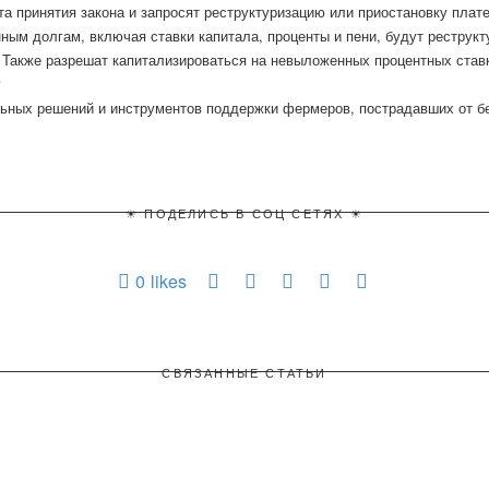
а принятия закона и запросят реструктуризацию или приостановку плат
нным долгам, включая ставки капитала, проценты и пени, будут реструк
 Также разрешат капитализироваться на невыложенных процентных став
у
ьных решений и инструментов поддержки фермеров, пострадавших от б
☀ ПОДЕЛИСЬ В СОЦ СЕТЯХ ☀
0
likes
СВЯЗАННЫЕ СТАТЬИ