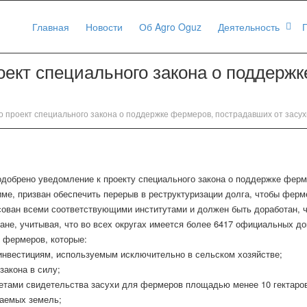
Главная
Новости
Об Agro Oguz
Деятельность
оект специального закона о поддерж
 проект специального закона о поддержке фермеров, пострадавших от засух
одобрено уведомление к проекту специального закона о поддержке ферме
име, призван обеспечить перерыв в реструктуризации долга, чтобы фер
сован всеми соответствующими институтами и должен быть доработан, ч
ане, учитывая, что во всех округах имеется более 6417 официальных д
 фермеров, которые:
инвестициям, используемым исключительно в сельском хозяйстве;
акона в силу;
тами свидетельства засухи для фермеров площадью менее 10 гектаро
ваемых земель;