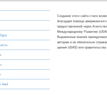
Создание этого сайта стало воз
благодаря помощи американского
предоставленной через Агентств
Международному Развитию (USAI
 Oguz
Выраженные мнения принадлежа
авторам и не обязательно отража
ность
зрения USAID или правительства
е
ы
ы
 feed