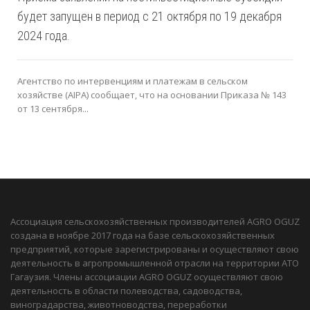
будет запущен в период с 21 октября по 19 декабря
2024 года.
Агентство по интервенциям и платежам в сельском
хозяйстве (AIPA) сообщает, что на основании Приказа № 143
от 13 сентября...
Ассоциация сельскохозяйственных производителей AGRO OGUZ
создана в ноябре 2017 года на базе сельскохозяйственных
предприятий, которые зарегистрированы и осуществляют свою
деятельность в агропромышленной отрасли на территории АТО
Гагаузия. Члены ассоциации AGRO OGUZ осуществляют свою
деятельность в области полеводства, садоводства,
виноградарства, животноводства, переработки