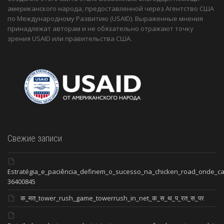
американского народа, предоставленной через Агентство США
по Международному Развитию (USAID). Выраженные мнения
принадлежат авторам и не обязательно отражают точку
зрения USAID или правительства США.
Свежие записи
Estratégia_e_paciência_definem_o_sucesso_na_chicken_road_onde_
36400845
क_मत_tower_rush_game_towerrush_in_net_क_स_थ_प_रत_स_पर