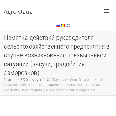
Agro Oguz
Toggl
Памятка действий руководителя
navig
сельскохозяйственного предприятия в
случае возникновения чрезвычайной
ситуации (засухи, градобития,
заморозков).
Главная
2020
Август
18
Памятка действий руководителя
сельскохозяйственного предприятия в случае возникновения
чрезвычайной ситуации (засухи, градобития, заморозков).