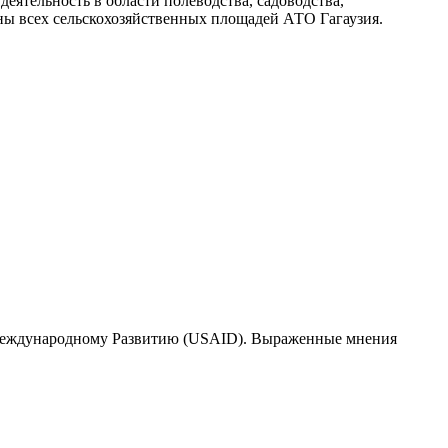
тельность в области полеводства, садоводства,
ны всех сельскохозяйственных площадей АТО Гагаузия.
 Международному Развитию (USAID). Выраженные мнения