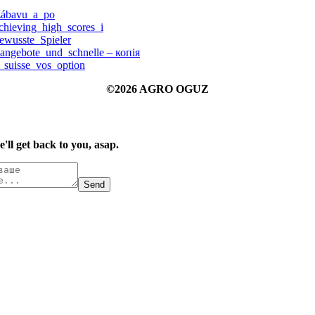
_zábavu_a_po
chieving_high_scores_i
ewusste_Spieler
angebote_und_schnelle – копія
_suisse_vos_option
©2026 AGRO OGUZ
ll get back to you, asap.
Send