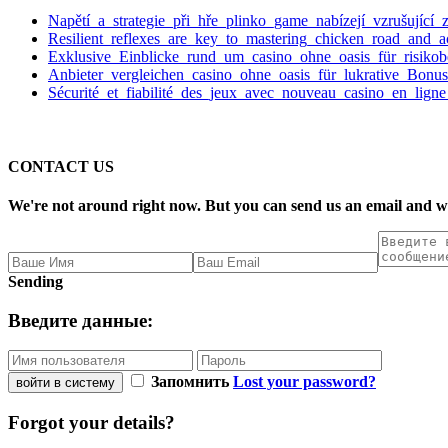
Napětí_a_strategie_při_hře_plinko_game_nabízejí_vzrušující
Resilient_reflexes_are_key_to_mastering_chicken_road_and_a
Exklusive_Einblicke_rund_um_casino_ohne_oasis_für_risikob
Anbieter_vergleichen_casino_ohne_oasis_für_lukrative_Bonus
Sécurité_et_fiabilité_des_jeux_avec_nouveau_casino_en_ligne
CONTACT US
We're not around right now. But you can send us an email and we'
Sending
Введите данные:
Запомнить
Lost your password?
войти в систему
Forgot your details?