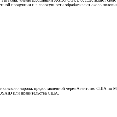
 Гагаузия. Члены ассоциации AGRO OGUZ осуществляют свою дея
венной продукции и в совокупности обрабатывают около полови
ериканского народа, предоставленной через Агентство США по
я USAID или правительства США.