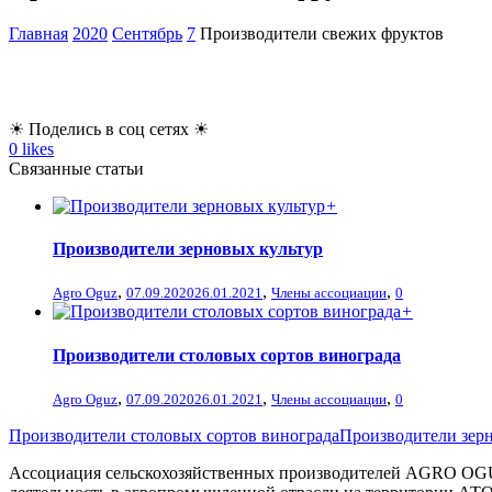
Главная
2020
Сентябрь
7
Производители свежих фруктов
☀ Поделись в соц сетях ☀
0
likes
Связанные статьи
+
Производители зерновых культур
,
,
,
Agro Oguz
07.09.2020
26.01.2021
Члены ассоциации
0
+
Производители столовых сортов винограда
,
,
,
Agro Oguz
07.09.2020
26.01.2021
Члены ассоциации
0
Производители столовых сортов винограда
Производители зер
Ассоциация сельскохозяйственных производителей AGRO OGUZ 