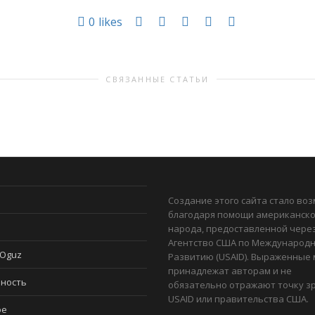
0
likes
СВЯЗАННЫЕ СТАТЬИ
Создание этого сайта стало во
благодаря помощи американско
и
народа, предоставленной чере
Агентство США по Международ
 Oguz
Развитию (USAID). Выраженные
принадлежат авторам и не
ность
обязательно отражают точку з
USAID или правительства США.
ое