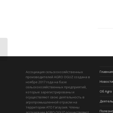
Главная
Ассоциация сельскохозяйственных
производителей AGRO OGUZ создана в
Новост
ноябре 2017 года на базе
сельскохозяйственных предприятий,
Об Agro
которые зарегистрированы и
осуществляют свою деятельность в
Деятель
агропромышленной отрасли на
территории АТО Гагаузия. Члены
Полезн
ассоциации AGRO OGUZ осуществляют