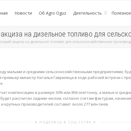
вная
Новости
Об Agro Oguz
Деятельность
Полезно
кциза на дизельное топливо для сельск
аций акциза на дизельное топливо для сельскохозяйственных производ
 году малыми и средними сельскохозяйственными предприятиями, б
я премьер-министр Наталья Гаврилица в ходе рабочей встречи с п
е.
чат компенсацию в размере 30% или 894 лея/тонну, а малые и сред
 будет рассчитан задним числом, согласно счетам-фактурам, начиная 
и крупных производителей составит около 277 млн ​​леев.
☀ ПОДЕЛИСЬ В СОЦ СЕТЯХ ☀