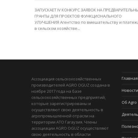
ЗАПУСКАЕТ IV КОНКУРС ЗАЯВОК НА ПРЕДВАРИТЕЛЬН
ГРАНТЫ ДЛЯ ПРОЕКТОВ ФУНКЦИОНАЛЬНОГО
УЛУЧШЕНИЯ Агентство по вмешательству и платеж
в сельском хозяйстве...
Главная
Ассоциация сельскохозяйственных
производителей AGRO OGUZ создана в
Новост
ноябре 2017 года на базе
сельскохозяйственных предприятий,
Об Agro
которые зарегистрированы и
осуществляют свою деятельность в
Деятель
агропромышленной отрасли на
территории АТО Гагаузия. Члены
Полезн
ассоциации AGRO OGUZ осуществляют
свою деятельность в области