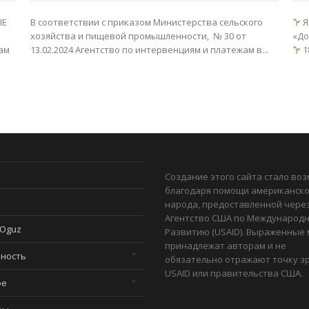
ЫЕ
В соответствии с приказом Министерства сельского
Я
хозяйства и пищевой промышленности, № 30 от
«До
ам
13.02.2024 Агентство по интервенциям и платежам в...
1
Создание этого сайта стало во
благодаря помощи американско
и
народа, предоставленной чере
Агентство США по Международ
 Oguz
Развитию (USAID). Выраженные
принадлежат авторам и не
ность
обязательно отражают точку з
USAID или правительства США.
ое