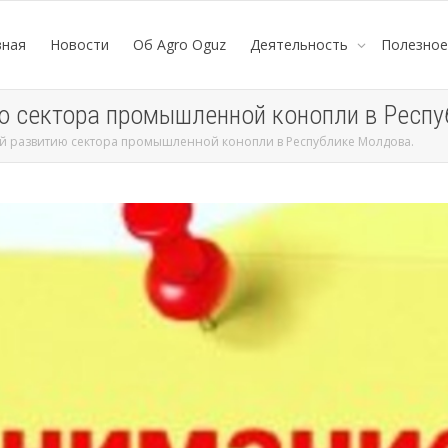
вная
Новости
Об Agro Oguz
Деятельность
Полезно
ю сектора промышленной конопли в Респу
 развитию сектора промышленной конопли в Республике Молдова.