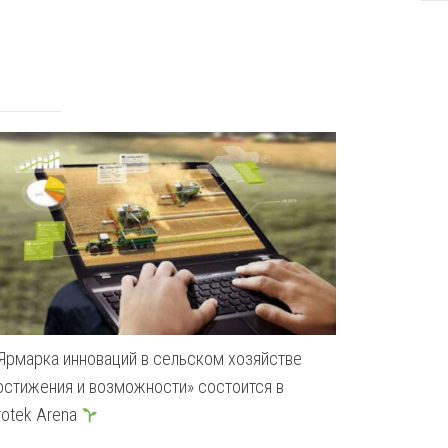
Ярмарка инноваций в сельском хозяйстве
Победител
остижения и возможности» состоится в
2025» объяв
rotek Arena