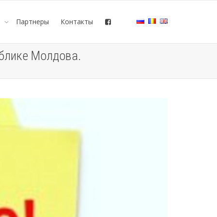
е
Партнеры
Контакты
блике Молдова.