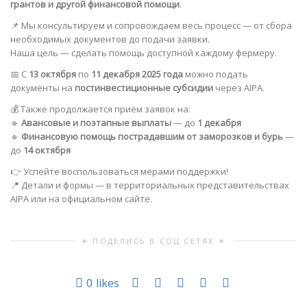
грантов и другой финансовой помощи
.
📌 Мы консультируем и сопровождаем весь процесс — от сбора
необходимых документов до подачи заявки.
Наша цель — сделать помощь доступной каждому фермеру.
📅 С
13 октября
по
11 декабря 2025 года
можно подать
документы на
постинвестиционные субсидии
через AIPA.
💰 Также продолжается приём заявок на:
🔹
Авансовые и поэтапные выплаты
— до
1 декабря
🔹
Финансовую помощь пострадавшим от заморозков и бурь
—
до
14 октября
👉 Успейте воспользоваться мерами поддержки!
📍 Детали и формы — в территориальных представительствах
AIPA или на официальном сайте.
☀ ПОДЕЛИСЬ В СОЦ СЕТЯХ ☀
0
likes