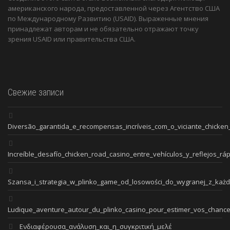
американского народа, предоставленной через Агентство США
по Международному Развитию (USAID). Выраженные мнения
принадлежат авторам и не обязательно отражают точку
зрения USAID или правительства США.
Свежие записи
Diversão_garantida_e_recompensas_incríveis_com_o_viciante_chicken
Increíble_desafío_chicken_road_casino_entre_vehículos_y_reflejos_rá
Szansa_i_strategia_w_plinko_game_od_losowości_do_wygranej_z_ka
Ludique_aventure_autour_du_plinko_casino_pour_estimer_vos_chanc
Ενδιαφέρουσα_ανάλυση_και_η_συγκριτική_μελέ