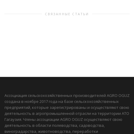
СВЯЗАННЫЕ СТАТЬИ
Ассоциация сельскохозяйственных производителей AGRO OGUZ
создана в ноябре 2017 года на базе сельскохозяйственных
предприятий, которые зарегистрированы и осуществляют свою
деятельность в агропромышленной отрасли на территории АТО
Гагаузия. Члены ассоциации AGRO OGUZ осуществляют свою
деятельность в области полеводства, садоводства,
виноградарства, животноводства, переработки