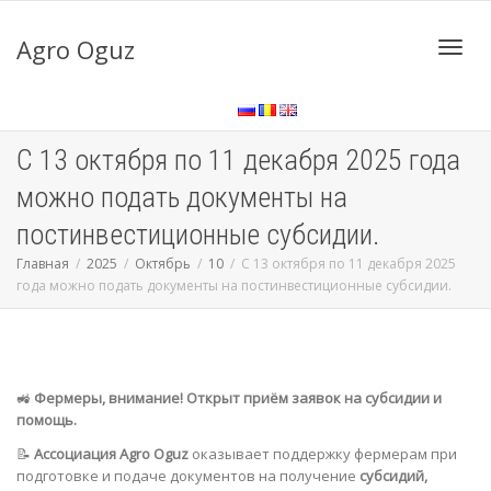
Agro Oguz
Toggl
С 13 октября по 11 декабря 2025 года
navig
можно подать документы на
постинвестиционные субсидии.
Главная
2025
Октябрь
10
С 13 октября по 11 декабря 2025
года можно подать документы на постинвестиционные субсидии.
🚜
Фермеры, внимание! Открыт приём заявок на субсидии и
помощь.
📝
Ассоциация Agro Oguz
оказывает поддержку фермерам при
подготовке и подаче документов на получение
субсидий,