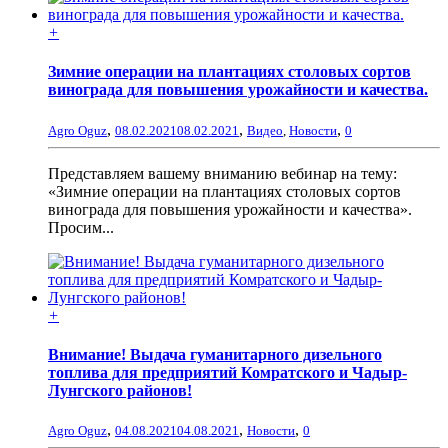
+
Зимние операции на плантациях столовых сортов
винограда для повышения урожайности и качества.
,
,
,
Agro Oguz
08.02.2021
08.02.2021
Видео
,
Новости
0
Представляем вашему вниманию вебинар на тему:
«Зимние операции на плантациях столовых сортов
винограда для повышения урожайности и качества».
Просим...
+
Внимание! Выдача гуманитарного дизельного
топлива для предприятий Комратского и Чадыр-
Лунгского районов!
,
,
,
Agro Oguz
04.08.2021
04.08.2021
Новости
0