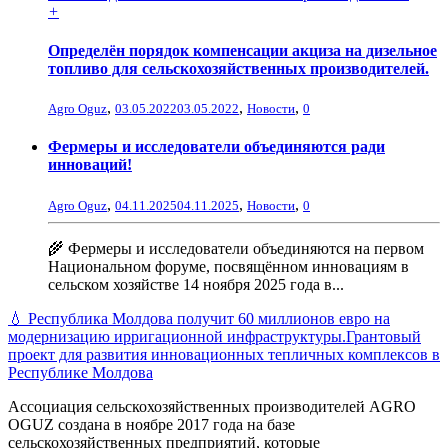
+
Определён порядок компенсации акциза на дизельное
топливо для сельскохозяйственных производителей.
,
,
,
Agro Oguz
03.05.2022
03.05.2022
Новости
0
Фермеры и исследователи объединяются ради
инноваций!
,
,
,
Agro Oguz
04.11.2025
04.11.2025
Новости
0
🌾 Фермеры и исследователи объединяются на первом
Национальном форуме, посвящённом инновациям в
сельском хозяйстве 14 ноября 2025 года в...
💧 Республика Молдова получит 60 миллионов евро на
модернизацию ирригационной инфраструктуры.
Грантовый
проект для развития инновационных тепличных комплексов в
Республике Молдова
Ассоциация сельскохозяйственных производителей AGRO
OGUZ создана в ноябре 2017 года на базе
сельскохозяйственных предприятий, которые