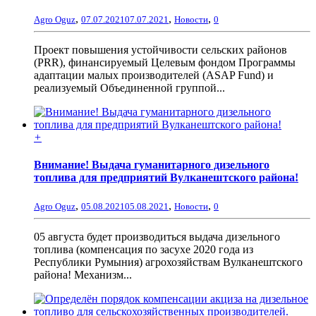
,
,
,
Agro Oguz
07.07.2021
07.07.2021
Новости
0
Проект повышения устойчивости сельских районов
(PRR), финансируемый Целевым фондом Программы
адаптации малых производителей (ASAP Fund) и
реализуемый Объединенной группой...
+
Внимание! Выдача гуманитарного дизельного
топлива для предприятий Вулканештского района!
,
,
,
Agro Oguz
05.08.2021
05.08.2021
Новости
0
05 августа будет производиться выдача дизельного
топлива (компенсация по засухе 2020 года из
Республики Румыния) агрохозяйствам Вулканештского
района! Механизм...