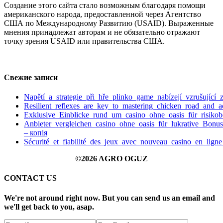
Создание этого сайта стало возможным благодаря помощи
американского народа, предоставленной через Агентство
США по Международному Развитию (USAID). Выраженные
мнения принадлежат авторам и не обязательно отражают
точку зрения USAID или правительства США.
Свежие записи
Napětí_a_strategie_při_hře_plinko_game_nabízejí_vzrušující
Resilient_reflexes_are_key_to_mastering_chicken_road_and_a
Exklusive_Einblicke_rund_um_casino_ohne_oasis_für_risikob
Anbieter_vergleichen_casino_ohne_oasis_für_lukrative_Bonu
– копія
Sécurité_et_fiabilité_des_jeux_avec_nouveau_casino_en_ligne
©2026 AGRO OGUZ
CONTACT US
We're not around right now. But you can send us an email and
we'll get back to you, asap.