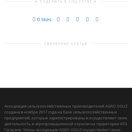
☀ ПОДЕЛИСЬ В СОЦ СЕТЯХ ☀
0
likes
СВЯЗАННЫЕ СТАТЬИ
Ассоциация сельскохозяйственных производителей AGRO OGUZ
создана в ноябре 2017 года на базе сельскохозяйственных
предприятий, которые зарегистрированы и осуществляют свою
деятельность в агропромышленной отрасли на территории АТО
Гагаузия. Члены ассоциации AGRO OGUZ осуществляют свою