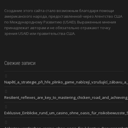
Создание этого сайта стало возможным благодаря помощи
американского народа, предоставленной через Агентство США
по Международному Развитию (USAID). Выраженные мнения
принадлежат авторам и не обязательно отражают точку
зрения USAID или правительства США.
Свежие записи
Napětí_a_strategie_při_hře_plinko_game_nabízejí_vzrušující_zábavu_a
Resilient_reflexes_are_key_to_mastering_chicken_road_and_achieving
Exklusive_Einblicke_rund_um_casino_ohne_oasis_für_risikobewusste_S