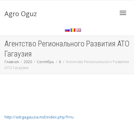
Agro Oguz
Toggl
Агентство Регионального Развития АТО
navig
Гагаузия
Главная
2020
Сентябрь
6
Агентство Регионального Развития
АТО Гагаузия
http://adrgagauzia.md/index.php?l=ru