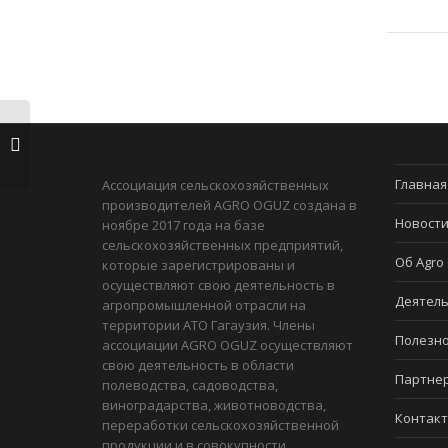
Главная
Ассоциация сельскохозяйственных
производителей AGRO OGUZ создана в
Новост
ноябре 2017 года на базе
сельскохозяйственных предприятий,
Об Agro
которые зарегистрированы и
осуществляют свою деятельность в
Деятель
агропромышленной отрасли на
территории АТО Гагаузия. Члены
Полезн
ассоциации AGRO OGUZ осуществляют
свою деятельность в области
Партне
полеводства, садоводства,
виноградарства, животноводства,
Контак
переработки сельскохозяйственной
продукции и в совокупности