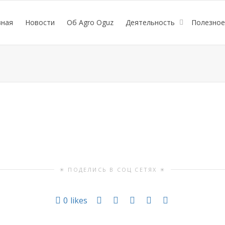
вная
Новости
Об Agro Oguz
Деятельность
Полезно
☀ ПОДЕЛИСЬ В СОЦ СЕТЯХ ☀
0
likes