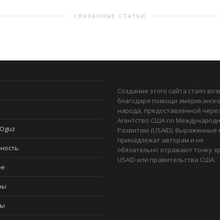
СВЯЗАННЫЕ СТАТЬИ
Создание этого сайта стало во
благодаря помощи американско
и
народа, предоставленной чере
Агентство США по Международ
 Oguz
Развитию (USAID). Выраженные
принадлежат авторам и не
ность
обязательно отражают точку з
USAID или правительства США.
ое
ры
ты