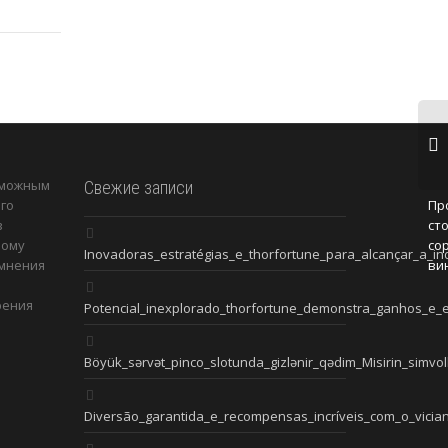
зможным
Свежие записи
Пр
го
ст
з
со
ному
Inovadoras_estratégias_e_thorfortune_para_alcançar_a_in
ви
 мнения
рения
Potencial_inexplorado_thorfortune_demonstra_ganhos_e_es
Böyük_sərvət_pinco_slotunda_gizlənir_qədim_Misirin_simvoll
Diversão_garantida_e_recompensas_incríveis_com_o_vician