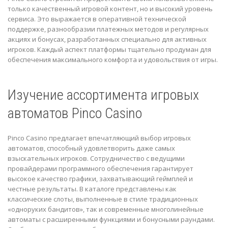
только качественный игровой контент, но и высокий уровень
сервиса. Это выражается в оперативной технической
поддержке, разнообразии платежных методов и регулярных
акциях и бонусах, разработанных специально для активных
игроков. Каждый аспект платформы тщательно продуман для
обеспечения максимального комфорта и удовольствия от игры.
Изучение ассортимента игровых
автоматов Pinco Casino
Pinco Casino предлагает впечатляющий выбор игровых
автоматов, способный удовлетворить даже самых
взыскательных игроков. Сотрудничество с ведущими
провайдерами программного обеспечения гарантирует
высокое качество графики, захватывающий геймплей и
честные результаты. В каталоге представлены как
классические слоты, выполненные в стиле традиционных
«одноруких бандитов», так и современные многолинейные
автоматы с расширенными функциями и бонусными раундами.