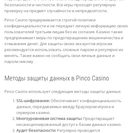
безопасности и честности. Все игры проходят регулярную
проверку на предмет случайности и непредвзятости.
Pinco Casino придерживается строгой политики
конфиденциальности и не передает личную информацию своих
пользователей третьим лицам без их согласия. Казино также
предпринимает меры по предотвращению мошенничества и
отмывания денег. Для защиты своих аккаунтов игрокам
рекомендуется использовать сложные пароли и регулярно их
менять. Также важно не сообщать свои личные данные и
пароли никому.
Методы защиты данных в Pinco Casino
Pinco Casino использует следующие методы защиты данных:
SSL-шифрование:
Обеспечивает конфиденциальность
данных, передаваемых между браузером игрока и
сервером казино.
Многоуровневая система защиты:
Предотвращает
несанкционированный доступ к базам данных казино.
Аудит безопасности:
Регулярно проводится