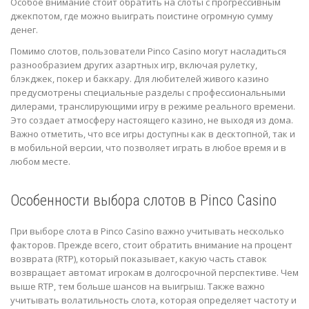
Особое внимание стоит обратить на слоты с прогрессивным
джекпотом, где можно выиграть поистине огромную сумму
денег.
Помимо слотов, пользователи Pinco Casino могут насладиться
разнообразием других азартных игр, включая рулетку,
блэкджек, покер и баккару. Для любителей живого казино
предусмотрены специальные разделы с профессиональными
дилерами, транслирующими игру в режиме реального времени.
Это создает атмосферу настоящего казино, не выходя из дома.
Важно отметить, что все игры доступны как в десктопной, так и
в мобильной версии, что позволяет играть в любое время и в
любом месте.
Особенности выбора слотов в Pinco Casino
При выборе слота в Pinco Casino важно учитывать несколько
факторов. Прежде всего, стоит обратить внимание на процент
возврата (RTP), который показывает, какую часть ставок
возвращает автомат игрокам в долгосрочной перспективе. Чем
выше RTP, тем больше шансов на выигрыш. Также важно
учитывать волатильность слота, которая определяет частоту и