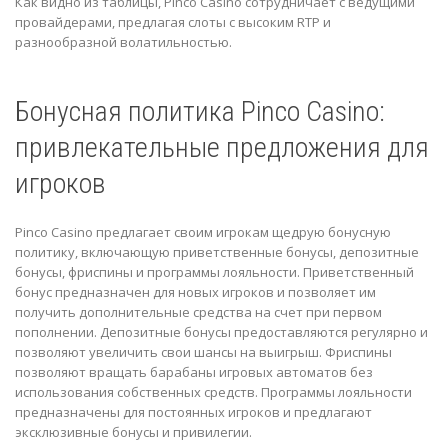
Как видно из таблицы, Pinco Casino сотрудничает с ведущими
провайдерами, предлагая слоты с высоким RTP и
разнообразной волатильностью.
Бонусная политика Pinco Casino:
привлекательные предложения для
игроков
Pinco Casino предлагает своим игрокам щедрую бонусную
политику, включающую приветственные бонусы, депозитные
бонусы, фриспины и программы лояльности. Приветственный
бонус предназначен для новых игроков и позволяет им
получить дополнительные средства на счет при первом
пополнении. Депозитные бонусы предоставляются регулярно и
позволяют увеличить свои шансы на выигрыш. Фриспины
позволяют вращать барабаны игровых автоматов без
использования собственных средств. Программы лояльности
предназначены для постоянных игроков и предлагают
эксклюзивные бонусы и привилегии.