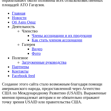
обрабатывают около половины всех сельскохозяйственных
площадей АТО Гагаузия.
Главная
Новости
Об Agro Oguz
Деятельность
Членство
Члены ассоциации и их продукция
Как стать членом ассоциации
Галерея
Видео
Фото
Полезное
Загруженные руководства
Партнеры
Контакты
Facebook feed
Создание этого сайта стало возможным благодаря помощи
американского народа, предоставленной через Агентство
США по Международному Развитию (USAID). Выраженные
мнения принадлежат авторам и не обязательно отражают
точку зрения USAID или правительства США.