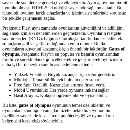
sayesinde son derece gerçekçi ve etkileyicidir. Ayrıca, oyunun mobil
uyumlu olması, HTML5 teknolojisi sayesinde sağlanmaktadır. Bu
teknoloji, oyunun farklı cihazlarda ve işletim sistemlerinde sorunsuz
bir şekilde çalışmasını sağlar.
Pragmatic Play, aynı zamanda oyunlarının güvenliğini ve adilliğini
sağlamak için sıkı denetimlerden geçmektedir. Oyunların rastgele
sayı üreteçleri (RNG), bağımsız kuruluşlar tarafından test edilerek
sonuçların adil ve şeffaf olduğundan emin olunur. Bu da
oyuncuların güvenini kazanmak için önemli bir faktördür.
Gates of
olympus
, Pragmatic Play’in en popüler ve başarılı oyunlarından
biridir ve sürekli olarak güncellenerek ve geliştirilerek oyunculara
daha iyi bir deneyim sunulması hedeflenmektedir.
Yüksek Volatilite: Büyük kazançlar için sabır gerektirir.
Mitolojik Tema: Sürükleyici bir atmosfer sunar.
Free Spin Özelliği: Kazançları artırma fırsatı verir.
Mobil Uyumluluk: Her yerde oynama imkanı sağlar.
Basit Arayüz: Kolayca öğrenilebilir ve oynanabilir.
Bu liste,
gates of olympus
oyununun temel özelliklerini ve
oyunculara sunduğu avantajları özetlemektedir. Oyunun bu
özellikler sayesinde kısa sürede popülerleştiği ve oyuncuların
beğenisini kazandığı söylenebilir.