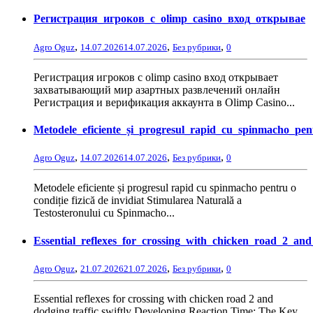
Регистрация_игроков_с_olimp_casino_вход_открывае
,
,
,
Agro Oguz
14.07.2026
14.07.2026
Без рубрики
0
Регистрация игроков с olimp casino вход открывает
захватывающий мир азартных развлечений онлайн
Регистрация и верификация аккаунта в Olimp Casino...
Metodele_eficiente_și_progresul_rapid_cu_spinmacho_pent
,
,
,
Agro Oguz
14.07.2026
14.07.2026
Без рубрики
0
Metodele eficiente și progresul rapid cu spinmacho pentru o
condiție fizică de invidiat Stimularea Naturală a
Testosteronului cu Spinmacho...
Essential_reflexes_for_crossing_with_chicken_road_2_and_
,
,
,
Agro Oguz
21.07.2026
21.07.2026
Без рубрики
0
Essential reflexes for crossing with chicken road 2 and
dodging traffic swiftly Developing Reaction Time: The Key