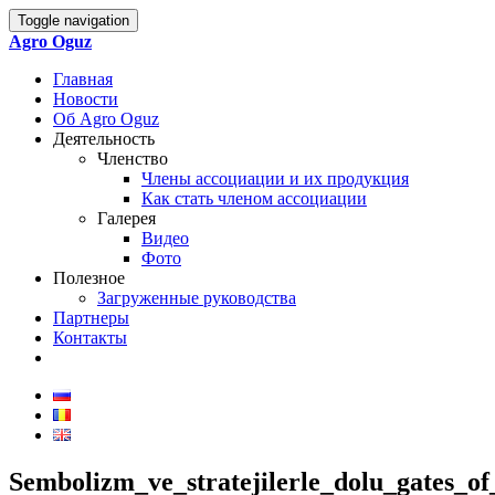
Toggle navigation
Agro Oguz
Главная
Новости
Об Agro Oguz
Деятельность
Членство
Члены ассоциации и их продукция
Как стать членом ассоциации
Галерея
Видео
Фото
Полезное
Загруженные руководства
Партнеры
Контакты
Sembolizm_ve_stratejilerle_dolu_gates_o