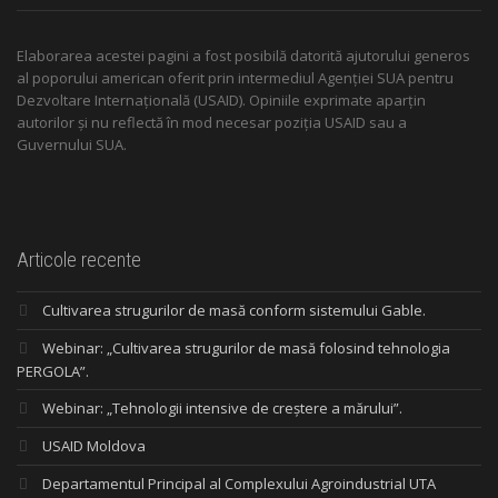
Elaborarea acestei pagini a fost posibilă datorită ajutorului generos
al poporului american oferit prin intermediul Agenției SUA pentru
Dezvoltare Internațională (USAID). Opiniile exprimate aparțin
autorilor și nu reflectă în mod necesar poziția USAID sau a
Guvernului SUA.
Articole recente
Cultivarea strugurilor de masă conform sistemului Gable.
Webinar: „Cultivarea strugurilor de masă folosind tehnologia
PERGOLA”.
Webinar: „Tehnologii intensive de creștere a mărului”.
USAID Moldova
Departamentul Principal al Complexului Agroindustrial UTA