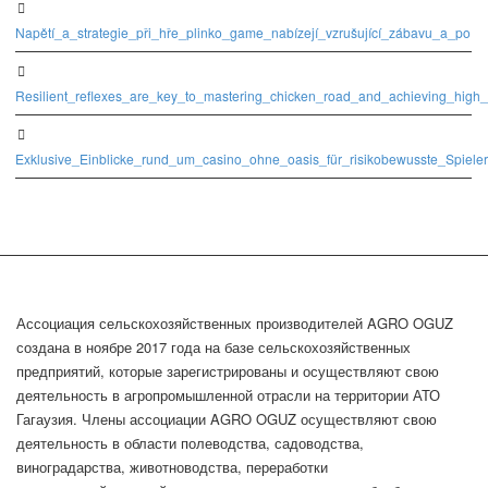
Napětí_a_strategie_při_hře_plinko_game_nabízejí_vzrušující_zábavu_a_po
Resilient_reflexes_are_key_to_mastering_chicken_road_and_achieving_high_
Exklusive_Einblicke_rund_um_casino_ohne_oasis_für_risikobewusste_Spieler
Ассоциация сельскохозяйственных производителей AGRO OGUZ
создана в ноябре 2017 года на базе сельскохозяйственных
предприятий, которые зарегистрированы и осуществляют свою
деятельность в агропромышленной отрасли на территории АТО
Гагаузия. Члены ассоциации AGRO OGUZ осуществляют свою
деятельность в области полеводства, садоводства,
виноградарства, животноводства, переработки