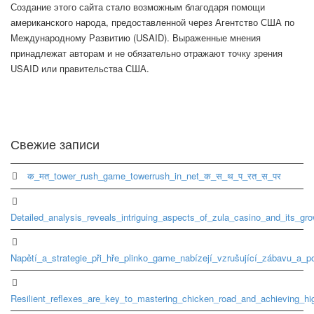
Создание этого сайта стало возможным благодаря помощи
американского народа, предоставленной через Агентство США по
Международному Развитию (USAID). Выраженные мнения
принадлежат авторам и не обязательно отражают точку зрения
USAID или правительства США.
Свежие записи
क_मत_tower_rush_game_towerrush_in_net_क_स_थ_प_रत_स_पर
Detailed_analysis_reveals_intriguing_aspects_of_zula_casino_and_its_gr
Napětí_a_strategie_při_hře_plinko_game_nabízejí_vzrušující_zábavu_a_p
Resilient_reflexes_are_key_to_mastering_chicken_road_and_achieving_hi