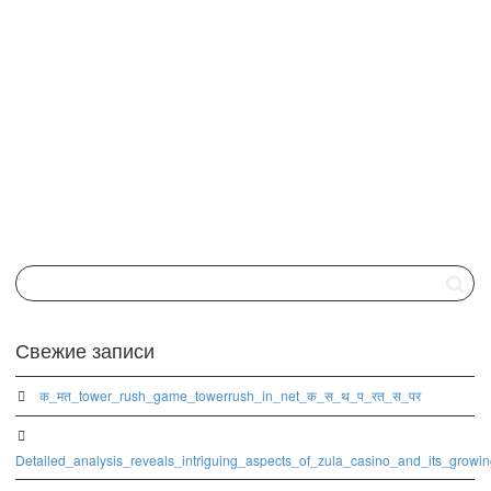
Рекомендации по выращиванию томата в защищенном грунте во
время весенних заморозков. Видео было разработано при
поддержке Правительства Швейцарии и...
0
likes
Читать дальше
Свежие записи
क_मत_tower_rush_game_towerrush_in_net_क_स_थ_प_रत_स_पर
Detailed_analysis_reveals_intriguing_aspects_of_zula_casino_and_its_growi